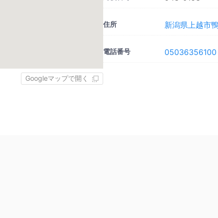
住所
新潟県上越市鴨島
電話番号
05036356100
Googleマップで開く