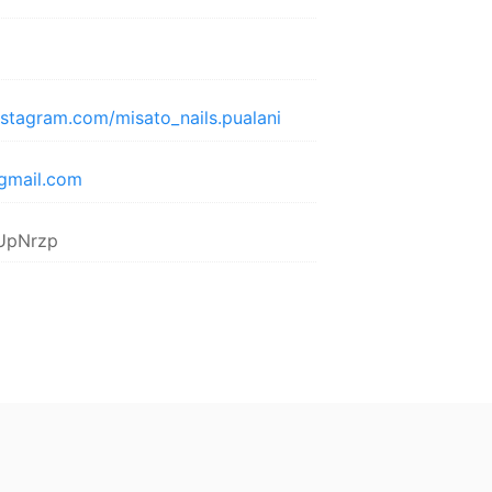
nstagram.com/misato_nails.pualani
@gmail.com
/lUpNrzp