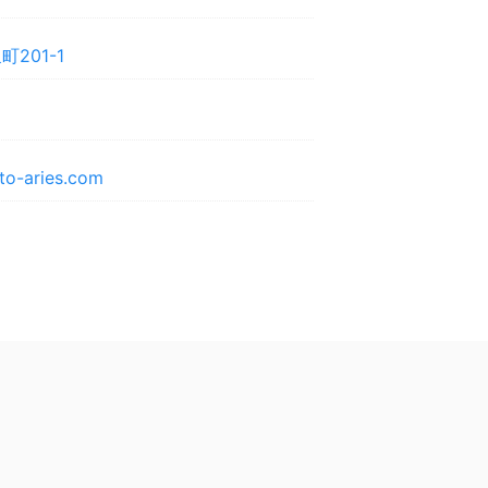
201-1
o-aries.com