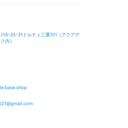
6-35-31ドルチェ三鷹101（アクアデ
ック内）
le.base.shop
521@gmail.com