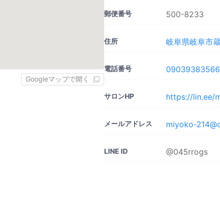
郵便番号
500-8233
住所
岐阜県岐阜市蔵
電話番号
09039383566
Googleマップで開く
サロンHP
https://lin.e
メールアドレス
miyoko-214@c
LINE ID
@045rrogs