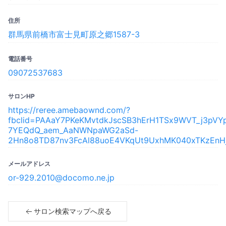
住所
群馬県前橋市富士見町原之郷1587-3
電話番号
09072537683
サロンHP
https://reree.amebaownd.com/?
fbclid=PAAaY7PKeKMvtdkJscSB3hErH1TSx9WVT_j3pVY
7YEQdQ_aem_AaNWNpaWG2aSd-
2Hn8o8TD87nv3FcAl88uoE4VKqUt9UxhMK040xTKzEnH
メールアドレス
or-929.2010@docomo.ne.jp
サロン検索マップへ戻る