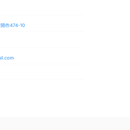
作474-10
il.com