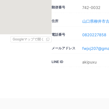
郵便番号
742-0032
住所
山口県柳井市古開
電話番号
0820227858
Googleマップで開く
メールアドレス
fwjxj207@gma
LINE ID
akipuxu