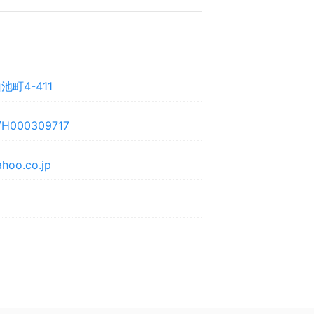
町4-411
d/H000309717
hoo.co.jp