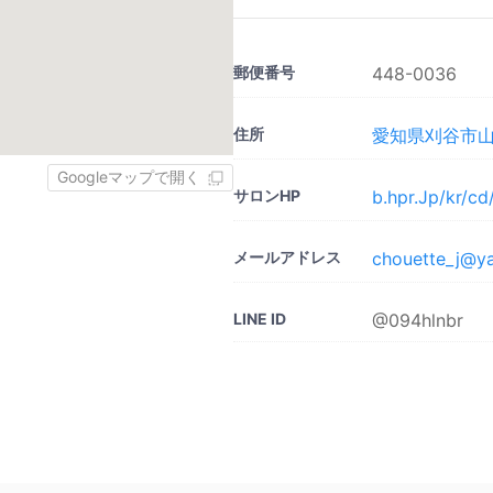
郵便番号
448-0036
住所
愛知県刈谷市山池
Googleマップで開く
サロンHP
b.hpr.Jp/kr/c
メールアドレス
chouette_j@ya
LINE ID
@094hlnbr