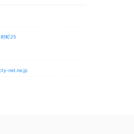
村町25
y-net.ne.jp