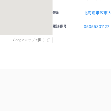
住所
北海道帯広市大通
電話番号
05055301127
Googleマップで開く