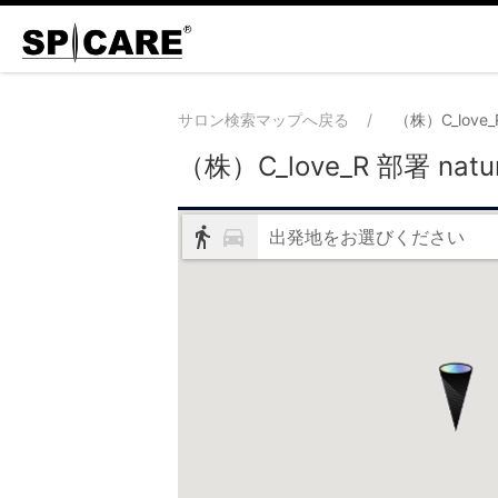
サロン検索マップへ戻る
（株）C_love_R
（株）C_love_R 部署 natur
出発地をお選びください