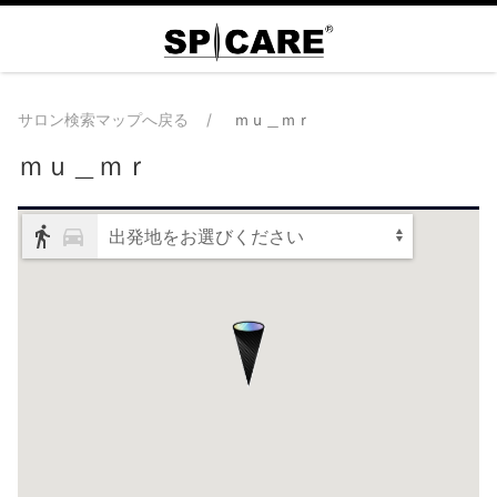
サロン検索マップへ戻る
ｍｕ＿ｍｒ
ｍｕ＿ｍｒ
出発地をお選びください