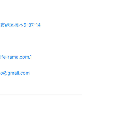
緑区橋本6-37-14
life-rama.com/
to@gmail.com