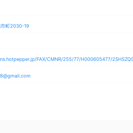
町2030-19
wns.hotpepper.jp/FAX/CMNR/255/77/H000605477/2SHSZQ
88@gmail.com