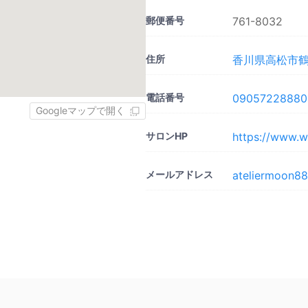
郵便番号
761-8032
住所
香川県高松市鶴市
電話番号
09057228880
Googleマップで開く
サロンHP
https://www.
メールアドレス
ateliermoon8