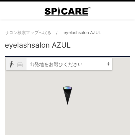
サロン検索マップへ戻る
eyelashsalon AZUL
eyelashsalon AZUL
出発地をお選びください