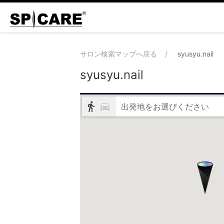
サロン検索マップへ戻る
syusyu.nail
syusyu.nail
出発地をお選びください