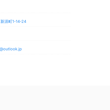
涯町1-14-24
@outlook.jp