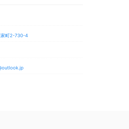
町2-730-4
@outlook.jp