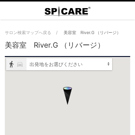
サロン検索マップへ戻る
美容室 River.G （リバージ）
美容室 River.G （リバージ）
出発地をお選びください