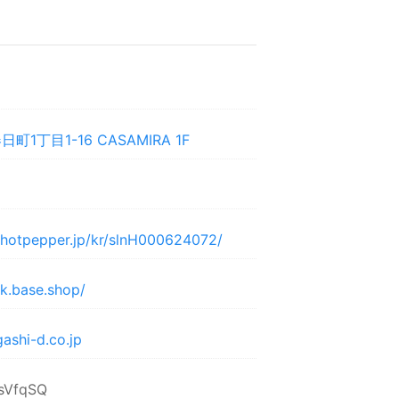
1丁目1-16 CASAMIRA 1F
y.hotpepper.jp/kr/slnH000624072/
uk.base.shop/
shi-d.co.jp
/1sVfqSQ