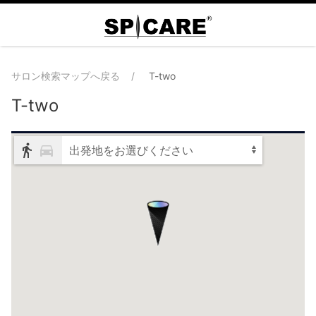
サロン検索マップへ戻る
T-two
T-two
出発地をお選びください